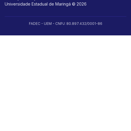
Universidade Estadual de Maringá © 2026
FADEC - UEM - CNPJ: 80.897.432/0001-86