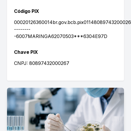
Código PIX
00020126360014br.gov.bcb.pix011480897432000
--------
-6007MARINGA62070503***6304E97D
Chave PIX
CNPJ: 80897432000267