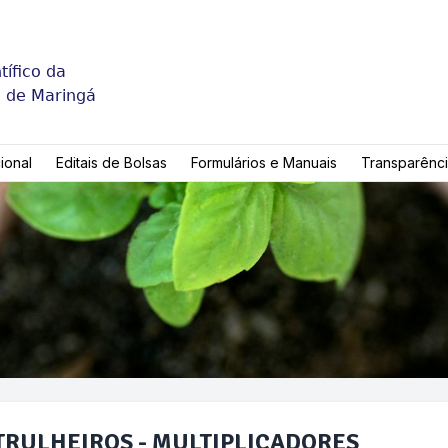
o
ífico da
l de Maringá
cional
Editais de Bolsas
Formulários e Manuais
Transparênc
 PATRULHEIROS - MULTIPLICADORES